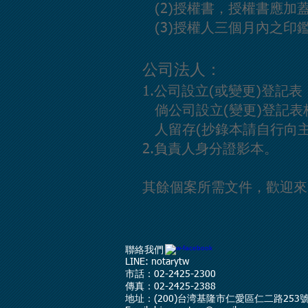
(2)授權書，授權
書應加
(3)授權人三個月內之印
​公司法人：
1.公司設立(或變更)登
倘公司設立(
變更)登記表
人留存(
抄錄本請自行向
2.負責人身分證影本。
​其餘個案所需文件，歡迎
聯絡我們
​LINE: notarytw
市話：02-2425-2300
​傳真：02-2425-2388
地址：(200)台湾基隆市仁愛區仁二路253