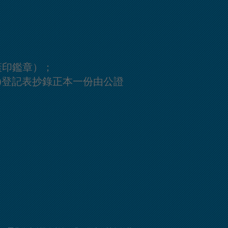
蓋印鑑章）；
)登記表抄錄正本一份由公證